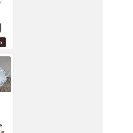
s
e
ine