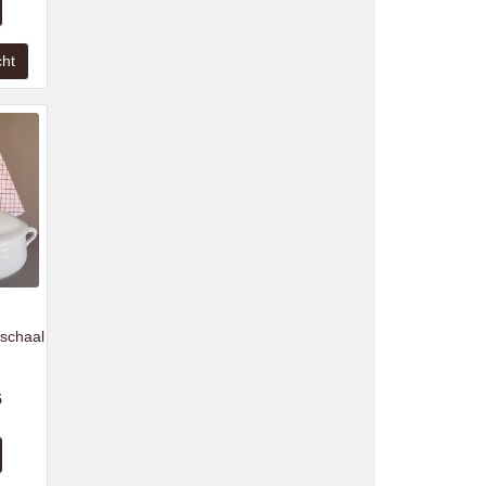
schaal
5