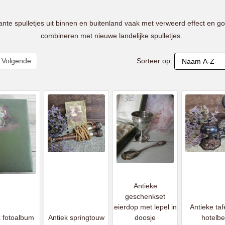
nte spulletjes uit binnen en buitenland vaak met verweerd effect en go
combineren met nieuwe landelijke spulletjes.
Sorteer op:
Volgende
Antieke
geschenkset
eierdop met lepel in
Antieke taf
k fotoalbum
Antiek springtouw
doosje
hotelbe