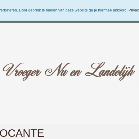
verbeteren. Door gebruik te maken van deze website ga je hiermee akkoord.
Privac
uwsbrief
Verzendkosten
Vroeger Nu en Landelijk
OCANTE