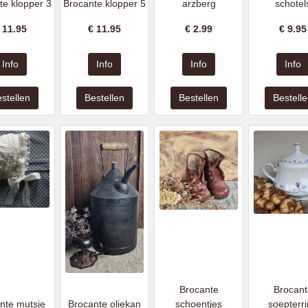
te klopper 3
Brocante klopper 5
arzberg
schotel
€
11.95
€
11.95
€
2.99
€
9.95
Brocante
Brocant
nte mutsje
Brocante oliekan
schoentjes
soepterr