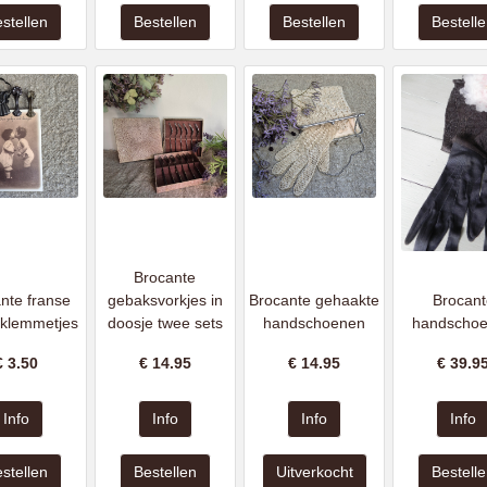
Brocante
nte franse
gebaksvorkjes in
Brocante gehaakte
Brocant
nklemmetjes
doosje twee sets
handschoenen
handscho
€
3.50
€
14.95
€
14.95
€
39.9