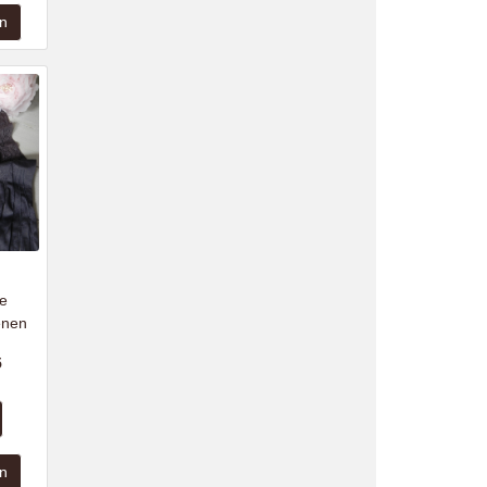
e
enen
5