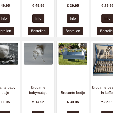
€
49.95
€
49.95
€
39.95
€
29.9
ante baby
Brocante
Brocante bes
mutsje
babymutsje
Brocante bedje
in koffe
€
11.95
€
14.95
€
39.95
€
85.0