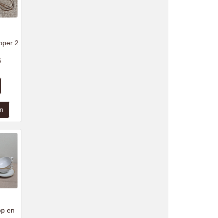
pper 2
5
op en