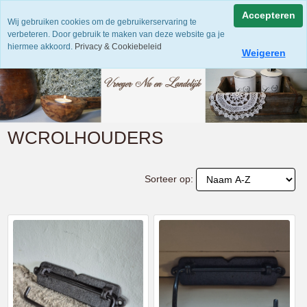
Accepteren
Wij gebruiken cookies om de gebruikerservaring te
verbeteren. Door gebruik te maken van deze website ga je
hiermee akkoord.
Privacy & Cookiebeleid
Weigeren
WCROLHOUDERS
Sorteer op: