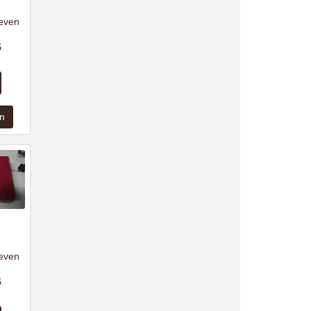
even
5
even
5