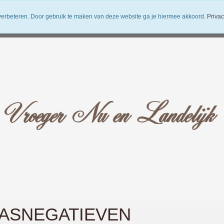
verbeteren. Door gebruik te maken van deze website ga je hiermee akkoord.
Privac
uwsbrief
Verzendkosten
Vroeger Nu en Landelijk
ASNEGATIEVEN