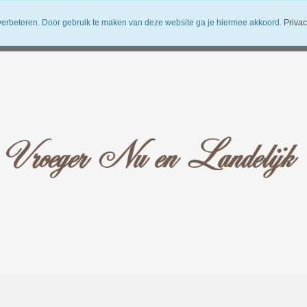
verbeteren. Door gebruik te maken van deze website ga je hiermee akkoord.
Privac
uwsbrief
Verzendkosten
Vroeger Nu en Landelijk