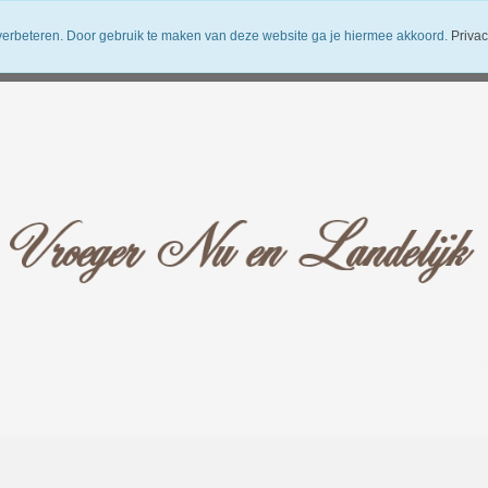
verbeteren. Door gebruik te maken van deze website ga je hiermee akkoord.
Privac
uwsbrief
Verzendkosten
Vroeger Nu en Landelijk