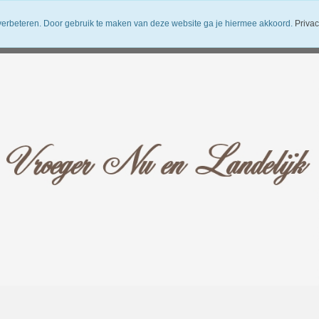
verbeteren. Door gebruik te maken van deze website ga je hiermee akkoord.
Privac
uwsbrief
Verzendkosten
Vroeger Nu en Landelijk