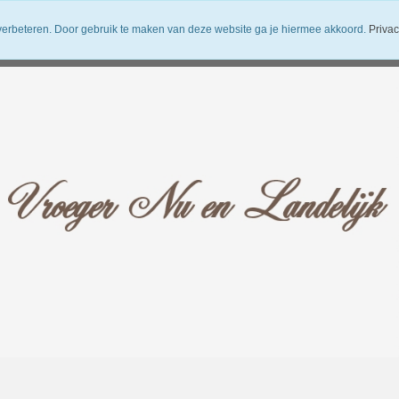
verbeteren. Door gebruik te maken van deze website ga je hiermee akkoord.
Privac
uwsbrief
Verzendkosten
Vroeger Nu en Landelijk