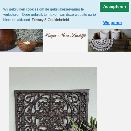
Accepteren
Wij gebruiken cookies om de gebruikerservaring te
verbeteren. Door gebruik te maken van deze website ga je
hiermee akkoord.
Privacy & Cookiebeleid
Weigeren