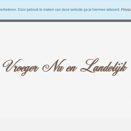
verbeteren. Door gebruik te maken van deze website ga je hiermee akkoord.
Privac
uwsbrief
Verzendkosten
Vroeger Nu en Landelijk