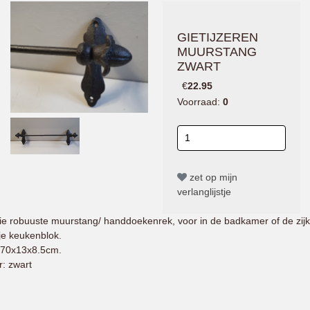
GIETIJZEREN
MUURSTANG
ZWART
€
22.95
Voorraad:
0
zet op mijn
verlanglijstje
e robuuste muurstang/ handdoekenrek, voor in de badkamer of de zijk
je keukenblok.
70x13x8.5cm.
r: zwart