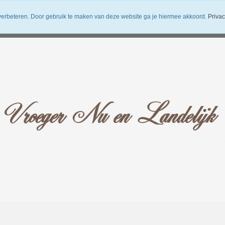
verbeteren. Door gebruik te maken van deze website ga je hiermee akkoord.
Privac
uwsbrief
Verzendkosten
Vroeger Nu en Landelijk