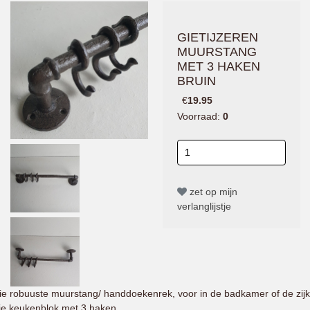
GIETIJZEREN
MUURSTANG
MET 3 HAKEN
BRUIN
€
19.95
Voorraad:
0
zet op mijn
verlanglijstje
e robuuste muurstang/ handdoekenrek, voor in de badkamer of de zijk
je keukenblok met 3 haken