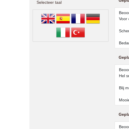
Gepl
Selecteer taal
Beoor
Voor 
Scher
Bedan
Gepl
Beoor
Hel s
Blij 
Mooie
Gepl
Beoor