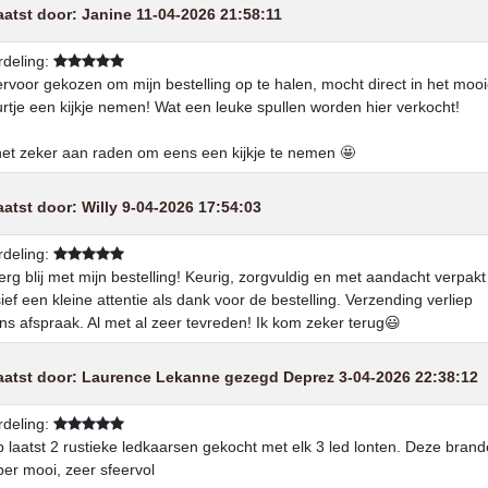
aatst door:
Janine
11-04-2026 21:58:11
deling:
rvoor gekozen om mijn bestelling op te halen, mocht direct in het moo
rtje een kijkje nemen! Wat een leuke spullen worden hier verkocht!
et zeker aan raden om eens een kijkje te nemen 🤩
aatst door:
Willy
9-04-2026 17:54:03
deling:
erg blij met mijn bestelling! Keurig, zorgvuldig en met aandacht verpakt
sief een kleine attentie als dank voor de bestelling. Verzending verliep
ns afspraak. Al met al zeer tevreden! Ik kom zeker terug😃
aatst door:
Laurence Lekanne gezegd Deprez
3-04-2026 22:38:12
deling:
b laatst 2 rustieke ledkaarsen gekocht met elk 3 led lonten. Deze bran
er mooi, zeer sfeervol