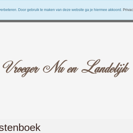
verbeteren. Door gebruik te maken van deze website ga je hiermee akkoord.
Privac
uwsbrief
Verzendkosten
Vroeger Nu en Landelijk
stenboek