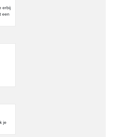
 erbij
t een
k je