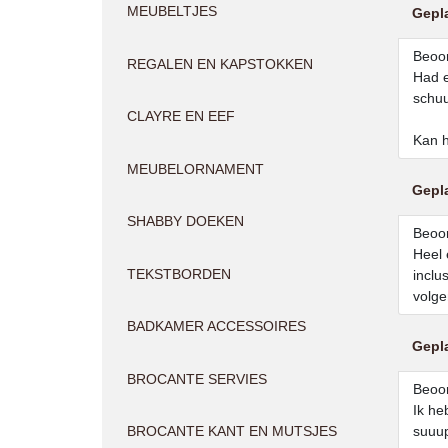
MEUBELTJES
Gepl
Beoor
REGALEN EN KAPSTOKKEN
Had e
schuu
CLAYRE EN EEF
Kan h
MEUBELORNAMENT
Gepl
SHABBY DOEKEN
Beoor
Heel 
TEKSTBORDEN
inclu
volge
BADKAMER ACCESSOIRES
Gepl
BROCANTE SERVIES
Beoor
Ik he
BROCANTE KANT EN MUTSJES
suuup