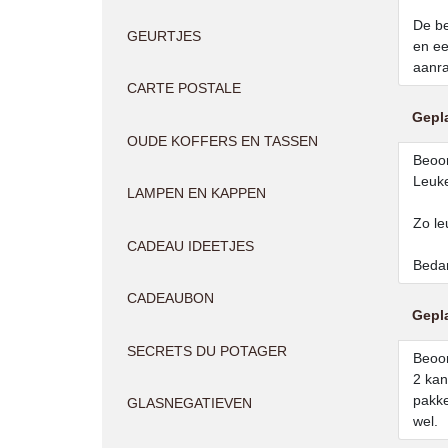
De be
GEURTJES
en ee
aanr
CARTE POSTALE
Gepl
OUDE KOFFERS EN TASSEN
Beoor
Leuke
LAMPEN EN KAPPEN
Zo le
CADEAU IDEETJES
Beda
CADEAUBON
Gepl
SECRETS DU POTAGER
Beoor
2 kan
pakke
GLASNEGATIEVEN
wel.