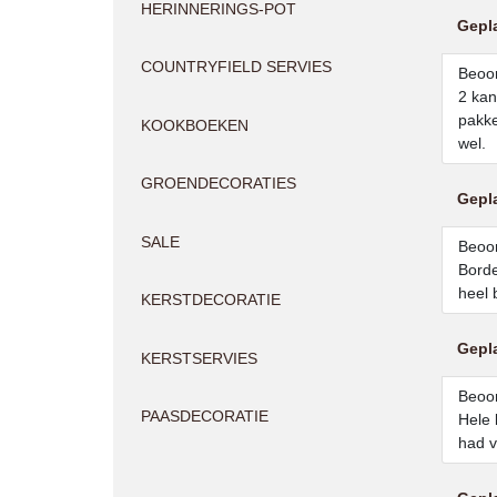
HERINNERINGS-POT
Gepl
COUNTRYFIELD SERVIES
Beoor
2 kan
pakke
KOOKBOEKEN
wel.
GROENDECORATIES
Gepl
SALE
Beoor
Borde
heel 
KERSTDECORATIE
Gepl
KERSTSERVIES
Beoor
PAASDECORATIE
Hele 
had v