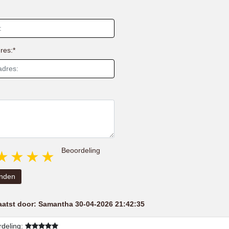
res:*
Beoordeling
1 star
2 stars
3 stars
4 stars
5 stars
nden
aatst door:
Samantha
30-04-2026 21:42:35
deling: