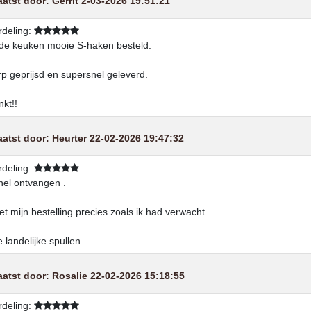
aatst door:
Gerrit
2-03-2026 19:51:21
deling:
de keuken mooie S-haken besteld.
p geprijsd en supersnel geleverd.
kt!!
aatst door:
Heurter
22-02-2026 19:47:32
deling:
nel ontvangen .
met mijn bestelling precies zoals ik had verwacht .
 landelijke spullen.
aatst door:
Rosalie
22-02-2026 15:18:55
deling: