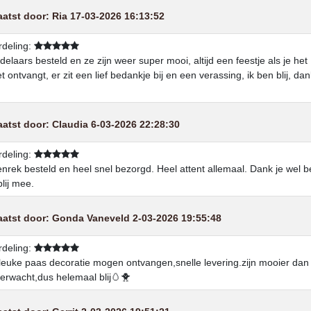
aatst door:
Ria
17-03-2026 16:13:52
deling:
delaars besteld en ze zijn weer super mooi, altijd een feestje als je het
t ontvangt, er zit een lief bedankje bij en een verassing, ik ben blij, dan
aatst door:
Claudia
6-03-2026 22:28:30
deling:
nrek besteld en heel snel bezorgd. Heel attent allemaal. Dank je wel b
blij mee.
aatst door:
Gonda Vaneveld
2-03-2026 19:55:48
deling:
leuke paas decoratie mogen ontvangen,snelle levering.zijn mooier dan 
erwacht,dus helemaal blij🥚🐥