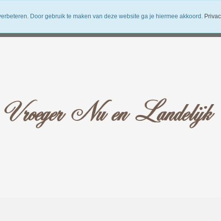
verbeteren. Door gebruik te maken van deze website ga je hiermee akkoord.
Privac
uwsbrief
Verzendkosten
Vroeger Nu en Landelijk