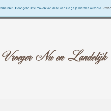
verbeteren. Door gebruik te maken van deze website ga je hiermee akkoord.
Privac
uwsbrief
Verzendkosten
Vroeger Nu en Landelijk