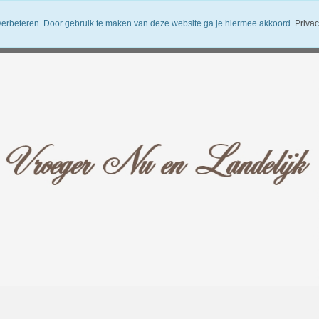
verbeteren. Door gebruik te maken van deze website ga je hiermee akkoord.
Privac
uwsbrief
Verzendkosten
Vroeger Nu en Landelijk