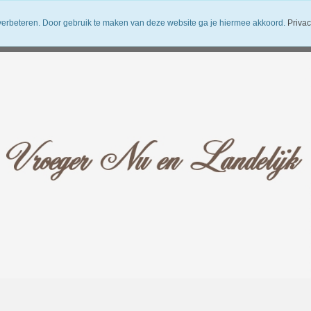
verbeteren. Door gebruik te maken van deze website ga je hiermee akkoord.
Privac
uwsbrief
Verzendkosten
Vroeger Nu en Landelijk