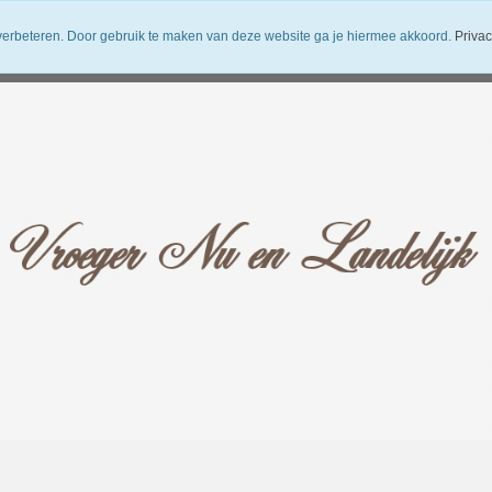
verbeteren. Door gebruik te maken van deze website ga je hiermee akkoord.
Privac
uwsbrief
Verzendkosten
Vroeger Nu en Landelijk