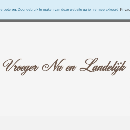
verbeteren. Door gebruik te maken van deze website ga je hiermee akkoord.
Privac
uwsbrief
Verzendkosten
Vroeger Nu en Landelijk